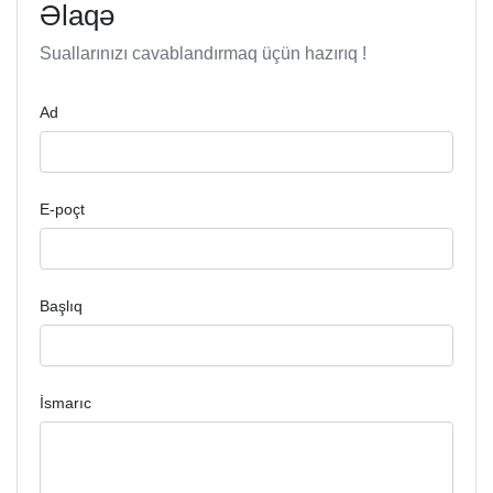
Əlaqə
Suallarınızı cavablandırmaq üçün hazırıq !
Ad
E-poçt
Başlıq
İsmarıc