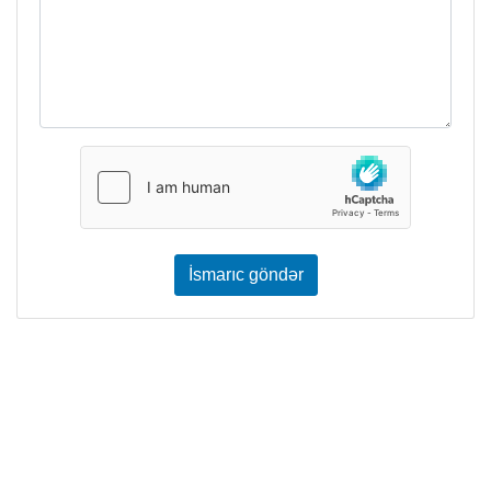
İsmarıc göndər